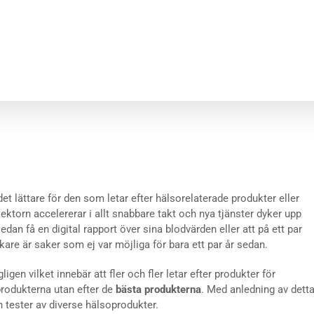
et lättare för den som letar efter hälsorelaterade produkter eller
ektorn accelererar i allt snabbare takt och nya tjänster dyker upp
sedan få en digital rapport över sina blodvärden eller att på ett par
are är saker som ej var möjliga för bara ett par år sedan.
gen vilket innebär att fler och fler letar efter produkter för
 produkterna utan efter de
bästa produkterna
. Med anledning av dett
 tester av diverse hälsoprodukter.