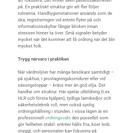
att fokusera. Det vinner även patientsäkerheten
på. En praktiskt struktur gör att fler följer
rutinerna. Handhygienstationer används som de
ska, registreringen vid entrén flyter på och
informationsskyltar fångar blicken innan
stressen hinner ta över. Små signaler betyder
mycket när det kommer att få ordning när det blir
mycket folk.
Trygg närvaro i praktiken
När vårdmiljöer har många besökare samtidigt –
på sjukhus, i provtagningskorridorer eller vid
säsongstoppar – krävs mer än god vilja. Det
handlar om struktur. Här spelar utbildning (t.ex.
HLR och första hjälpen), tydliga larmkedjor och
säkerhetsteknik roll, men också synlig
ordningshållning i stunden. I vissa lägen är en
professionell
ordningsvakt
den pusselbit som
gör helheten stabil: entréer hålls fria, köer leds
snyggt, och personalen kan fokusera på