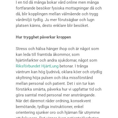
I en tid då många bokar vård online men många
fortfarande besöker fysiska mottagningar då och
då, blir kopplingen mellan välmående och trygg
vårdmiljö tydlig. Ju mer förutsägbar och lugn
platsen känns, desto enklare blir besöket.
Hur trygghet påverkar kroppen
Stress och hälsa hänger ihop och är något som
kan leda till framtida åkommor, som
hjärtinfarkter och andra sjukdomar, något som
Riksförbundet HjärtLung
betonar. I trånga
väntrum kan hög ljudnivå, oklara köer och otydlig
skyltning höja pulsen och öka missförstånd
mellan personal och patient. Det i sin tur kan
förstärka smärta, påverka hur vi uppfattar tid och
göra samtal med personal mer ansträngande.
När det däremot råder ordning, konsekvent
bemötande, tydliga instruktioner, enkel
orientering sjunker oro och hjärnan får utrymme