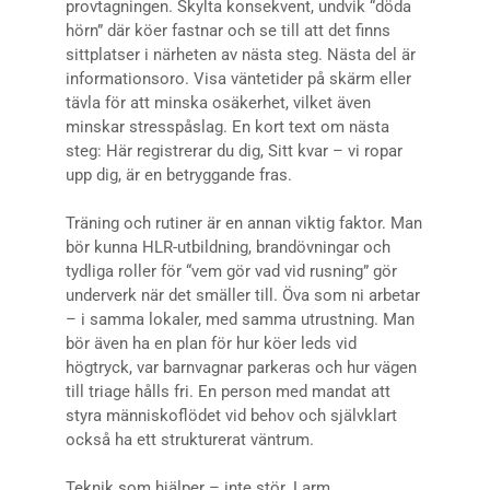
provtagningen. Skylta konsekvent, undvik “döda
hörn” där köer fastnar och se till att det finns
sittplatser i närheten av nästa steg. Nästa del är
informationsoro. Visa väntetider på skärm eller
tävla för att minska osäkerhet, vilket även
minskar stresspåslag. En kort text om nästa
steg: Här registrerar du dig, Sitt kvar – vi ropar
upp dig, är en betryggande fras.
Träning och rutiner är en annan viktig faktor. Man
bör kunna HLR-utbildning, brandövningar och
tydliga roller för “vem gör vad vid rusning” gör
underverk när det smäller till. Öva som ni arbetar
– i samma lokaler, med samma utrustning. Man
bör även ha en plan för hur köer leds vid
högtryck, var barnvagnar parkeras och hur vägen
till triage hålls fri. En person med mandat att
styra människoflödet vid behov och självklart
också ha ett strukturerat väntrum.
Teknik som hjälper – inte stör. Larm,