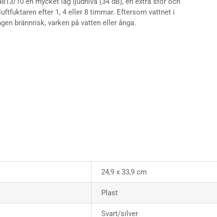
4813/10 en mycket låg ljudnivå (34 dB), en extra stor och
uftfuktaren efter 1, 4 eller 8 timmar. Eftersom vattnet i
gen brännrisk, varken på vatten eller ånga.
24,9 x 33,9 cm
Plast
Svart/silver