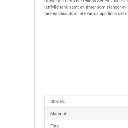
Utöver allt detta har Philips Series 2000 HU
lättfylld tank samt en timer som stänger av l
tanken dessutom inte värms upp finns det in
Storlek:
Material:
Färg: