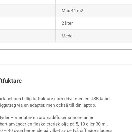
Max 44 m2
2 liter
Medel
ftfuktare
rtabel och billig luftfuktare som drivs med en USB-kabel.
vägguttag via en adapter, men också till din laptop.
tyder – mer utav en aromadiffuser snarare än en
art använder en flaska eterisk olja på 5, 10 eller 30 ml.
20 – 40 dygn beroende på vilket av de två diffusionslägena