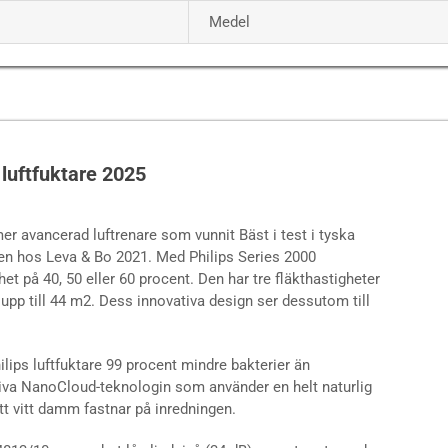
Medel
 luftfuktare 2025
mer avancerad luftrenare som vunnit Bäst i test i tyska
sen hos Leva & Bo 2021.
Med Philips Series 2000
et på 40, 50 eller 60 procent. Den har tre fläkthastigheter
 upp till 44 m2. Dess innovativa design ser dessutom till
hilips luftfuktare 99 procent mindre bakterier än
tiva NanoCloud-teknologin som använder en helt naturlig
t vitt damm fastnar på inredningen.