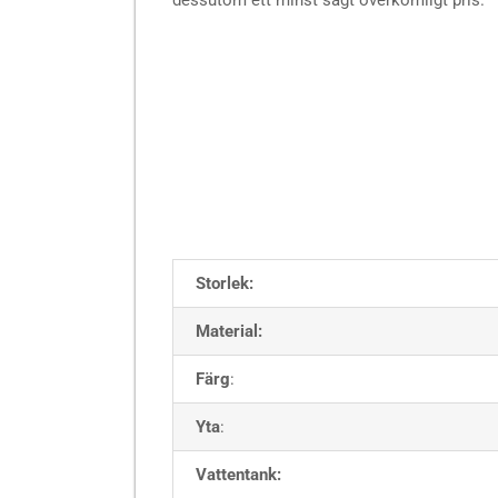
dessutom ett minst sagt överkomligt pris.
Storlek:
Material:
Färg
:
Yta
:
Vattentank: