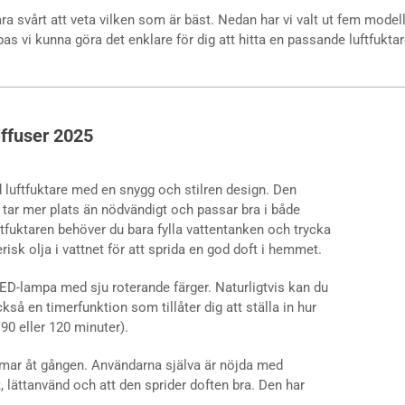
ara svårt att veta vilken som är bäst. Nedan har vi valt ut fem modell
s vi kunna göra det enklare för dig att hitta en passande luftfuktare
ffuser 2025
d luftfuktare med en snygg och stilren design. Den
 tar mer plats än nödvändigt och passar bra i både
ftfuktaren behöver du bara fylla vattentanken och trycka
risk olja i vattnet för att sprida en god doft i hemmet.
D-lampa med sju roterande färger. Naturligtvis kan du
kså en timerfunktion som tillåter dig att ställa in hur
 90 eller 120 minuter).
immar åt gången.
Användarna själva är nöjda med
, lättanvänd och att den sprider doften bra. Den har