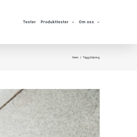
Tester
Produkttester
Om oss
Hem
Tagg:
träning